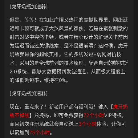
[虎牙奶瓶加速器]
但是，等等！在如此广阔又热闹的虚拟世界里，网络延
迟和卡顿可就成了大煞风景的家伙。若是在紧张刺激的
射击对战中突然卡顿，或者在精心设计的解谜关卡前因
为延迟而错过关键线索，是不是很崩溃？这时候，虎牙
奶瓶就是你的超级英雄。它的多线发包+弱网对抗技
术，采用的是全球前列的技术原理，配合自研的帕拉斯
2.0系统，能够大数据预判发包通道，从而极大程度上
的降低丢包率，维持在0%。
[虎牙奶瓶加速器]
现在，重点来了！新老用户都有福利哦！输入【
虎牙奶
瓶不掉线
】兑换码，即可免费获得
72个小时
VIP特权，
而且初次注册系统就会自动送上
3个小时
体验，让你可
以累加到
75个小时
。