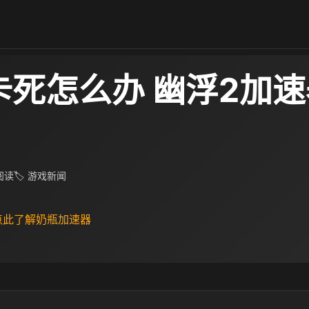
卡死怎么办 幽浮2加
 阅读
🏷 游戏新闻
 点此了解奶瓶加速器