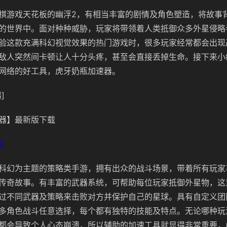
棋游戏天花板的幽浮2，有相当丰富的剧情及角色塑造，将故事
的世界中。面对种种威胁，玩家将带领着人类抵御众多外星侵略
验这款充满科幻视觉效果的热门游戏时，很多玩家经常都会出现
敌人突然间卡顿让人十分头疼，甚至会直接丢掉生命。接下来小
网络的好工具，虎牙奶瓶加速器。
]
器】最新版下载
]
科幻为主题的策略类手游，拥有出众的战斗场景，带着所有玩家
传奇故事。有丰富的武器系统，可帮助每位玩家抵御外星物，这
过不同武器及策略来击败对方并保护自己的星球。具有自定义团
多角色战斗任意选择，每个都有独特的技能及特点。无论哪种玩
都会导致个人心态崩溃，所以辅助的加速工具就显得非常重要，