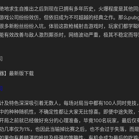
绝地求生自推出之后到现在已拥有多年历史，火爆程度是其他同
游戏公司纷纷效仿，但依旧成为不可超越的经典之作。那么pub
很多新粉丝纷纷入坑，体验这款枪械射击游戏时，玩家们都学聪
能有效改善与敌人激烈厮杀时，网络波动严重，极其不稳定而导
]
器】最新版下载
]
计及特色深深吸引着无数人，每场对局当中都有100人同时竞技
中的种种随机性，不确定性都让大家无比惊喜。即便中途失败，
开局之前就已经做好充分的心理准备，毕竟100名玩家，最后仅
功几率仅为1%，也因此当输掉比赛之后，也不会过于失落，而
如果你有着精湛的枪技及极强的策略性，有机会成为最后的吃鸡