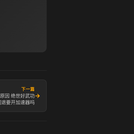
下一篇
→
原因 绝世好武功
闪退要开加速器吗