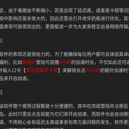
言，由于毒圈会不断缩小，若是出现了延迟高，或者是卡顿等问
程中影响还是非常大的，因此还需去打开虎牙奶瓶进行优化，其
面表现可是很突出的，更是能进一步为大家来稳定自身网络传输
]
软件的表现还是很给力的，为了能确保每位用户都可去体验其卓
福利，比如
新用户
登陆可获赠
3小时
的加速时长，不仅如此还可
，并输入口令【
虎牙奶瓶不卡顿
】来解锁长达
72小时
的额外加速时
品来开启加速。
]
该软件整个使用过程都是十分便捷的，其中在完成登陆并注册后
品，此时只需去点击就能为它们来开启加速，而软件也会自动根
道，不用担心会有延迟太高或者丢包等方面问题的发生，软件更