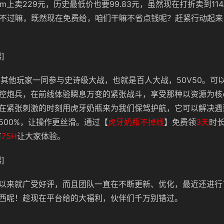
am上卖229元，历史最低价也要99.83元，虽然现在打折卖到11
。不过嘛，既然现在免费给，咱们干嘛不省点钱呢？赶紧行动起
]
名其他玩家一同参与史诗级大战，也就是百人大战，50V50。可
控炮兵，在前线体验瞬息万变的紧张战斗，享受那种以资源为核
在紧张刺激的时刻用虎牙奶瓶来为我们保驾护航，它可以解决遇
500%，让操作更丝滑。通过【
虎牙奶瓶不掉线
】免费领
3天
时
有
75H
让大家体验。
]
以来就广受好评，而且团队一直在不断更新、优化，最近还进行
西呢！趁现在平台给的大福利，伙伴们千万别错过。