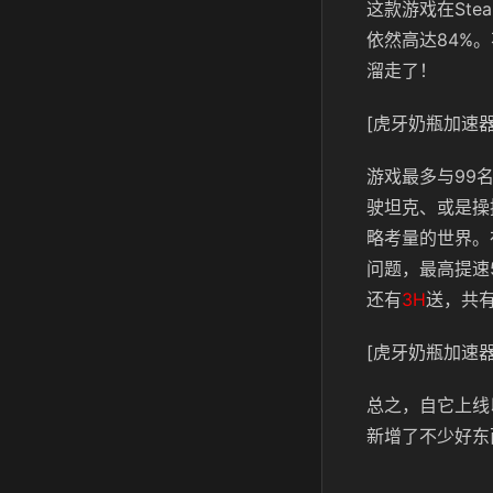
这款游戏在Ste
依然高达84%
溜走了！
[虎牙奶瓶加速器
游戏最多与99
驶坦克、或是操
略考量的世界。
问题，最高提速
还有
3H
送，共
[虎牙奶瓶加速器
总之，自它上线
新增了不少好东