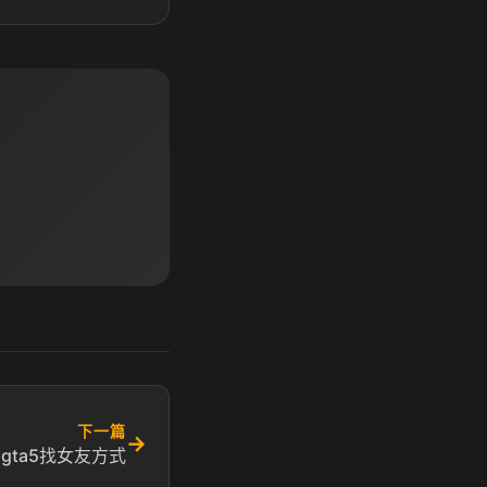
下一篇
→
 gta5找女友方式