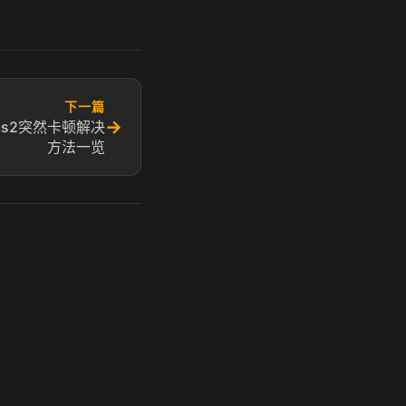
下一篇
→
cs2突然卡顿解决
方法一览