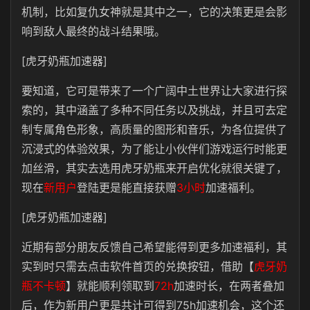
机制，比如复仇女神就是其中之一，它的决策更是会影
响到敌人最终的战斗结果哦。
[虎牙奶瓶加速器]
要知道，它可是带来了一个广阔中土世界让大家进行探
索的，其中涵盖了多种不同任务以及挑战，并且可去定
制专属角色形象，高质量的图形和音乐，为各位提供了
沉浸式的体验效果，为了能让小伙伴们游戏运行时能更
加丝滑，其实去选用虎牙奶瓶来开启优化就很关键了，
现在
新用户
登陆更是能直接获赠
3小时
加速福利。
[虎牙奶瓶加速器]
近期有部分朋友反馈自己希望能得到更多加速福利，其
实到时只需去点击软件首页的兑换按钮，借助【
虎牙奶
瓶不卡顿
】就能顺利领取到
72h
加速时长，在两者叠加
后，作为新用户更是共计可得到75h加速机会，这个还