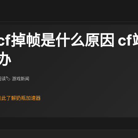
cf掉帧是什么原因 c
办
 阅读
🏷 游戏新闻
 点此了解奶瓶加速器