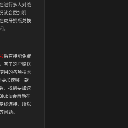
在进行多人对战
况就会更加明
在虎牙奶瓶兑换
间。
号
后直接能免费
。有了这些赠送
使用的各项技术
论要加速哪一款
后，找到要加速
ubiu会自动在
专线连接，所以
等问题。