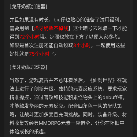
[虎牙奶瓶加速器]
并且如果没有时长，biu仔也贴心的准备了试用福利，
需要用到【
虎牙奶瓶不掉线
】这个暗号去领取一下才能
得到
72个小时
哦。步骤也放在下方了以便大家参考。
如果是首次注册还能自动领取
3个小时
，一起使用这些
好礼就是
75个小时
了。
[虎牙奶瓶加速器]
当然了，游戏复古并不意味着落后，《仙剑世界》在玩
法上进行了创新升级。独特的元素反应系统，要求玩家
精准操控，通过普攻和技能积累怪物头上的debuff槽，
才能触发华丽的元素反应。配合四角色一队的配队策
略，让战斗更加多变且充满挑战。同时，装备升级、材
料收集等经典MMORPG元素一应俱全，让你在怀旧中
体验成长的乐趣。