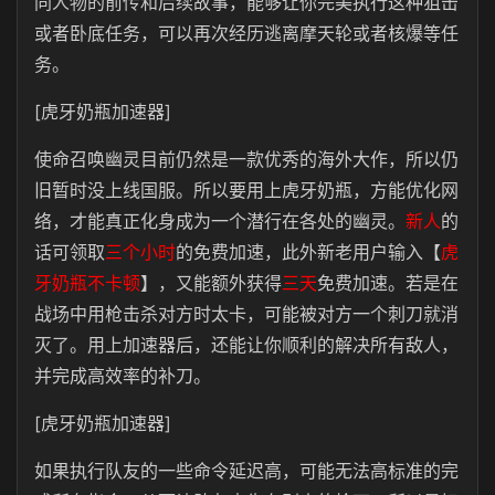
同人物的前传和后续故事，能够让你完美执行这种狙击
或者卧底任务，可以再次经历逃离摩天轮或者核爆等任
务。
[虎牙奶瓶加速器]
使命召唤幽灵目前仍然是一款优秀的海外大作，所以仍
旧暂时没上线国服。所以要用上虎牙奶瓶，方能优化网
络，才能真正化身成为一个潜行在各处的幽灵。
新人
的
话可领取
三个小时
的免费加速，此外新老用户输入【
虎
牙奶瓶不卡顿
】，又能额外获得
三天
免费加速。若是在
战场中用枪击杀对方时太卡，可能被对方一个刺刀就消
灭了。用上加速器后，还能让你顺利的解决所有敌人，
并完成高效率的补刀。
[虎牙奶瓶加速器]
如果执行队友的一些命令延迟高，可能无法高标准的完