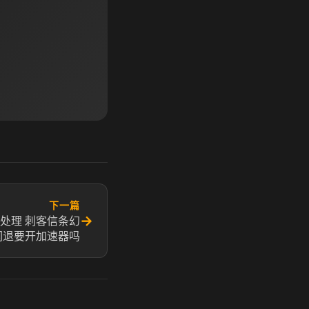
下一篇
→
处理 刺客信条幻
闪退要开加速器吗