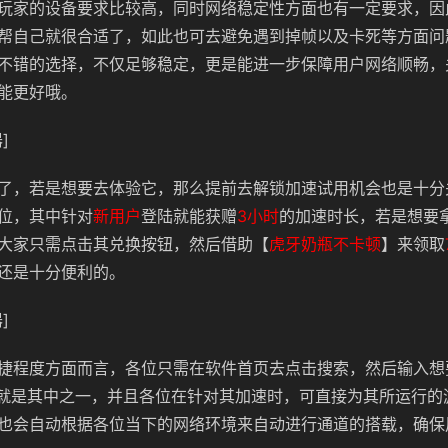
玩家的设备要求比较高，同时网络稳定性方面也有一定要求，因
帮自己就很合适了，如此也可去避免遇到掉帧以及卡死等方面问
不错的选择，不仅足够稳定，更是能进一步保障用户网络顺畅，
能更好哦。
]
了，若是想要去体验它，那么提前去解锁加速试用机会也是十分
位，其中针对
新用户
登陆就能获赠
3小时
的加速时长，若是想要
大家只需点击其兑换按钮，然后借助【
虎牙奶瓶不卡顿
】来领取
还是十分便利的。
]
捷程度方面而言，各位只需在软件首页去点击搜索，然后输入想
am就是其中之一，并且各位在针对其加速时，可直接为其所运行
也会自动根据各位当下的网络环境来自动进行通道的搭载，确保