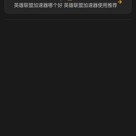
→
英雄联盟加速器哪个好 英雄联盟加速器使用推荐
虎牙奶瓶加速器
玩 Steam 用奶瓶 - 关键时刻奶你一口
© 2025 虎牙奶瓶加速器|广州虎牙信息科技有限公司. 保留