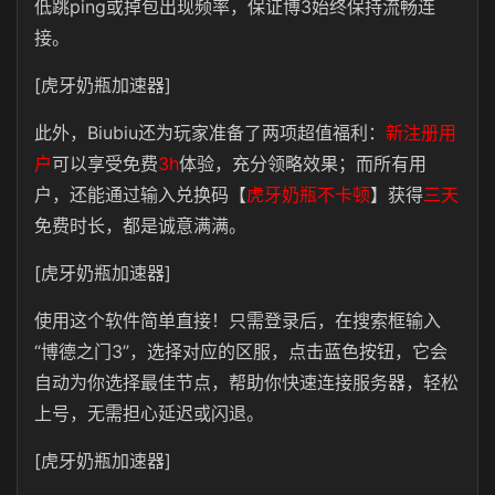
低跳ping或掉包出现频率，保证博3始终保持流畅连
接。
[虎牙奶瓶加速器]
此外，Biubiu还为玩家准备了两项超值福利：
新注册用
户
可以享受
免费
3h
体验
，充分领略效果；而所有用
户，还能通过输入兑换码
【
虎牙奶瓶不卡顿
】
获得
三天
免费时长，都是诚意满满。
[虎牙奶瓶加速器]
使用这个软件简单直接！只需登录后，在搜索框输入
“博德之门3”，选择对应的区服，点击蓝色按钮，它会
自动为你选择最佳节点，帮助你快速连接服务器，轻松
上号，无需担心延迟或闪退。
[虎牙奶瓶加速器]