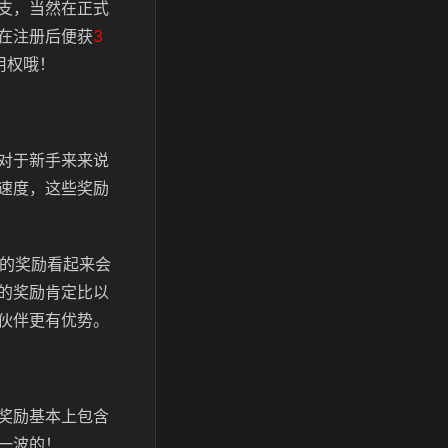
支，当然在正式
在注册后便获
3
用权哦！
对于新手来来说
速度，这些奖励
肤的奖励看起来会
的奖励肯定比以
伙伴更有优势。
奖励基本上包含
一波的！