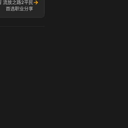
→
 流放之路2平民
首选职业分享
玩 Steam 用奶瓶 - 关键时刻奶你一口
奶瓶加速器|广州虎牙信息科技有限公司. 保留所有权利.