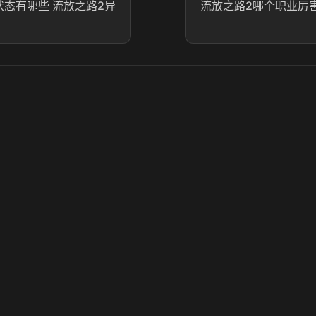
状态有哪些 流放之路2异
流放之路2哪个职业厉害
© 2025 虎牙