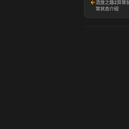
←
流放之路2异常
常状态介绍
虎牙奶瓶加速器