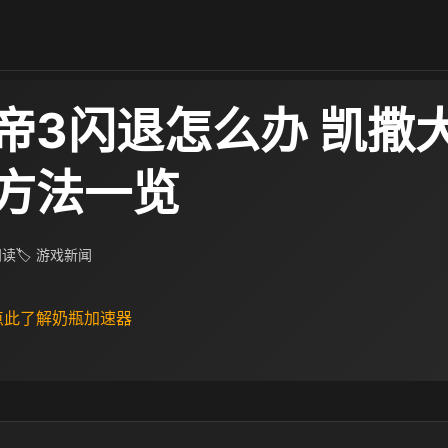
帝3闪退怎么办 凯撒
方法一览
 阅读
🏷 游戏新闻
 点此了解奶瓶加速器