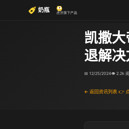
奶瓶
虎牙旗下产品
凯撒大
退解决
📅 12/25/2024
👁 2.2k
← 返回资讯列表
👉