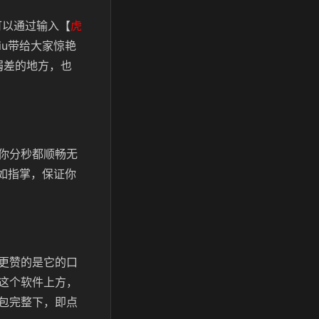
可以通过输入
【
虎
iu带给大家惊艳
弱差的地方，也
你分秒都顺畅无
了如指掌，保证你
更赞的是它的口
这个软件上方，
包完整下，即点