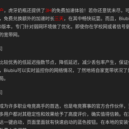
户
，虎牙奶瓶还提供了
3H
的免费加速体验
！若你还意犹未尽，
，
免费兑换额外的
加速时长
三天
，在其中畅快玩耍。而且，Biub
.0版本，专门针对弱网环境做了优化，即使你在学校网或者信号
的宽带网。
]
比较优秀的低延迟指数节点，降低延迟，减少丢包率产生，保证
，Biubiu可以实时监控你的网络情况，了然地将自家宽带状况
局。
]
成为许多职业电竞高手的首选，也是电竞赛事的官方合作伙伴，
多用户都对其稳定性和效果给予了高度评价，确实值得信赖。在
达一键启动，页面里面就有快速启动的蓝色按钮。在本地的安装