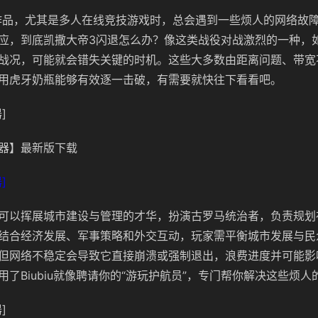
作品，尤其是多人在线竞技游戏时，总会遇到一些烦人的网络故
应，到底凯撒大帝3闪退怎么办？像这类战役对战激烈的一种，
战况，可能就会错失关键的时机。这些大多数由距离问题、带宽
用虎牙奶瓶能够有效逐一击破，有需要就快往下看看吧。
]
器】最新版下载
]
可以挥展城市建设与管理的才华，扮演古罗马统治者，负责规划
结合经济发展、军事策略和外交互动，玩家需平衡城市发展与民
但网络不稳定会导致它直接崩溃或强制退出，浪费进度并可能影
用了Biubiu就像聘请你的“游玩护航员”，专门帮你解决这些烦
]