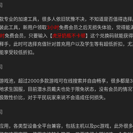
]
款专业的加速工具，很多人依旧犹豫不决，不知道是否值得选择
装此工具，新用户领取
3小时
免费会员之后无损失体验，觉得能
小时
免费会员，只要输入【
虎牙奶瓶不卡顿
】这个兑换码就能获得
释手，此时可选择充值针对首充用户以及学生等有超低折扣，尤
能享受较低折扣。
]
游戏池，超过2000多款游戏可在线搜索并自由畅享，很多都是3
地求生国服，目前潜水员戴夫也处于限免状态，没有会员的情况
极致性价比，对于平民玩家来说不会造成任何损失。
]
应用，各类型设备全平台兼容，包括主机以及pc游戏，此外很