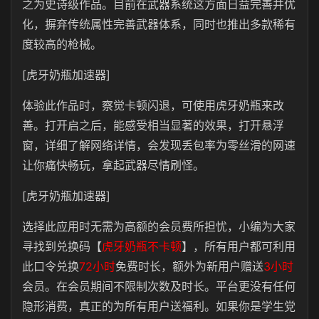
之为史诗级作品。目前在武器系统这方面日益完善并优
化，摒弃传统属性完善武器体系，同时也推出多款稀有
度较高的枪械。
[虎牙奶瓶加速器]
体验此作品时，察觉卡顿闪退，可使用虎牙奶瓶来改
善。打开启之后，能感受相当显著的效果，打开悬浮
窗，详细了解网络详情，会发现丢包率为零丝滑的网速
让你痛快畅玩，拿起武器尽情刷怪。
[虎牙奶瓶加速器]
选择此应用时无需为高额的会员费所担忧，小编为大家
寻找到兑换码【
虎牙奶瓶不卡顿
】，所有用户都可利用
此口令兑换
72小时
免费时长，额外为新用户赠送
3小时
会员。在会员期间不限制次数及时长。平台更没有任何
隐形消费，真正的为所有用户送福利。如果你是学生党