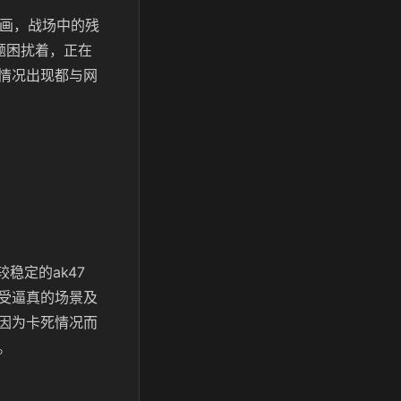
刻画，战场中的残
题困扰着，正在
情况出现都与网
稳定的ak47
受逼真的场景及
因为卡死情况而
。