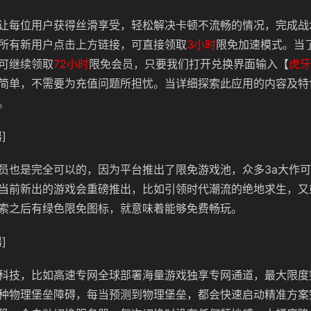
让每位用户获得丝滑享受，轻松解决卡顿不流畅的情况，完成战
所有新用户点击上方链接，可直接领取
3小时
限免加速模式。当
可继续领取
72小时
限免会员，只要我们打开兑换界面输入【
虎牙
简单，不需要为充值问题所担忧。当详细探索此应用的内容及特
。
]
员也是完全可以的，因为平台推出了限免游戏池，众多3a大作
当前新出的游戏会重磅推出，比如引领时代潮流的绝地求生，又
索之后有绿色限免图标，就意味着能够免费畅玩。
]
科技，比如高速专网全球部署海量游戏独享专网通道，最大限度
种物理堡垒障碍，每当预测到物理堡垒，都会快速启动精准方案