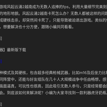
游戏风起云涌2越南成为无数人追捧的fps，利用大量细节完美
的地形地貌。风起云涌2越南卡死怎么办？无数人都被这样的问
成硬核击杀，却突然间卡死了，只能导致被迫退出游戏。类似的
，想要解决也十分方便，跟随小编共同看看。
]
器】最新版下载
]
种模式及其硬核，包含超多经典枪械武器，比如m16及后坐力比较
同阵营中，还能与好友组队在几十人大规模战争中任由畅想，感
画面逼真，可玩性也很高，因此吸引无数人参与，只是经常都会
会。到底该如何来解决呢？小编为大家寻找到一款利器虎牙奶瓶
]