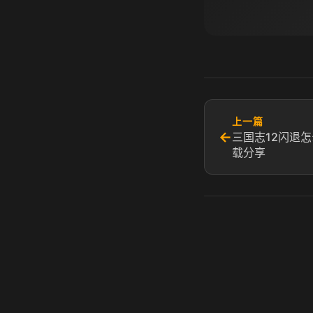
上一篇
←
三国志12闪退怎
载分享