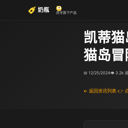
奶瓶
虎牙旗下产品
凯蒂猫
猫岛冒
📅 12/25/2024
👁 3.2k
← 返回资讯列表
👉