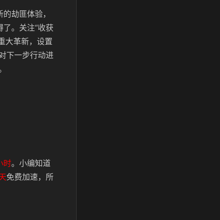
新的劫匪体验，
了。关注“收获
了重大革新，设置
对下一步行动进
。
小时
。小编知道
天
免费加速，所