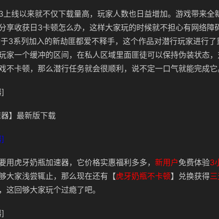
3上线以来就不仅下载量高，玩家人数也日益增加。游戏带来全
分享收获日3卡顿怎么办，这样大家玩的时候就不担心有网络障碍
家对于3系列加入的新劫匪都爱不释手，这个作品对潜行玩家进行
玩家一个缓冲的区间，在私人区域里面匪徒可以保持伪装状态，
戏不卡顿，那么潜行任务就会很顺利，说不定一口气就能完成它
]
器】最新版下载
]
要用虎牙奶瓶加速器，它价格实惠福利多多，
新用户
免费体验
3
够大家浅尝辄止，那么现在还有
【
虎牙奶瓶不卡顿
】
兑换获得
三
，这回够大家玩个过瘾了吧。
]