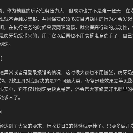
颖，作为劫匪的玩家任务压力大，但成功也并不是难于登天，在
现就不会触发警报，并且保安必须多次目睹劫匪的行为才会发起
间，在执行任务的时候只要网速流畅，就会提高行动的成功性，
是虎牙奶瓶带来的，用了它以后再也不用羡慕电竞选手了，自己
网速。
]
速异常或者是登录报错的情况，这时候大家也不用慌张，虎牙奶
的。7款工具对应解决的是7个问题大类，修复迅速效果立竿见
很安心，它不仅让网速更快更稳定，还会帮大家修复好电脑里的
处求人了。
]
经达到了大家的要求，玩收获日3的体验就更棒了。只要多做几