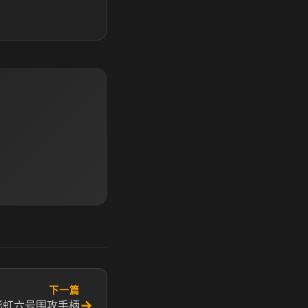
下一篇
→
彩虹六号围攻手柄