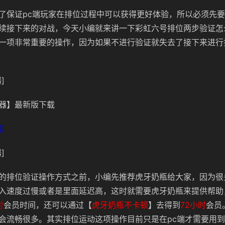
了保证pc端玩家在排位过程中可以获得更好体验，所以必须先
续接下来的对战，今天小编就来讲一下彩虹六号排位两步验证怎
一项非常重要的操作，因为如果不进行验证就失去了接下来进行
]
器】最新版下载
]
]
的排位验证操作方式之前，小编先推荐虎牙奶瓶给大家，因为很
入速度过慢或者是里面延迟高，这时就需要虎牙奶瓶来提供帮助
时
会员时间，还可以通过【
虎牙奶瓶不卡顿
】去得到
72小时
会员
会流畅很多。其实排位运动这项操作目前只是在pc端才需要用