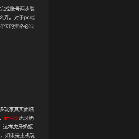
要完成账号两步验
么弄。对于pc端
排位的资格必须
多玩家其实面临
，
新注册
虎牙奶
。这样虎牙奶瓶
到，如果是主机玩