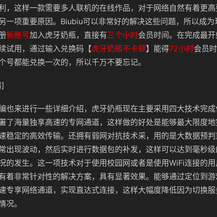
利，这样一款需要多人联机的在线作品，对于网络自然有着更高
另一项重要原因。Biubiu可以非常好的解决这些问题，所以成
册
新账号
加入虎牙奶瓶，直接有
三个小时
会员时间。在完成最开
续试用，通过输入兑换码【
虎牙奶瓶不卡顿
】能得
72小时
会员时
个号都能兑换一次的，所以千万不要忘记。
]
编也来进行一些详细介绍，虎牙奶瓶现在主要采用四大技术完成
署了海量独享高速的专网通道，这样做的好处是能够最大限度地
速稳定的高效传输。还拥有弱网对抗技术采，用的是大数据预判
常出现波动，然后实时进行数据包的补发，这样可以达到毫秒级
况的发生。这一项技术对于使用校园网或者是使用WiFi连接的
有着非常针对性的解决方案，具有显著效果。能够通过定位到游
速专享网络通道，实现直达式连接，这样大幅度降低因为切换服
情况。