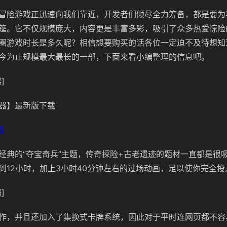
冒险游戏正迅速向我们靠近，开发者们倾尽全力筹备，都是要为
筵。它不仅规模庞大，内容更是丰富多彩，吸引了众多热爱惊险
圈游戏时长是多久呢？相信想要购买的话各位一定迫不及待想知
今为止规模最大最长的一部，下面来看小编整理的信息吧。
]
器】最新版下载
]
经典的“夺宝奇兵”主题，传奇探险+古老遗迹的题材一直都是很
到12小时，加上3小时40分钟左右的过场动画，足以使你完全
]
作，并且还加入了集换式卡牌系统，因此对于平时连网页都不容易