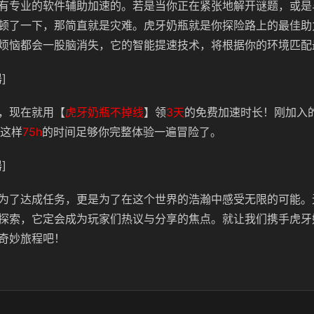
有专业的软件辅助加速的。若是当你正在紧张地解开谜题，或是
顿了一下，那简直就是灾难。虎牙奶瓶就是你探险路上的最佳助
烦恼都会一股脑消失，它的
智能提速技术，将根据你的环境匹配
]
，现在就用【
虎牙奶瓶不掉线
】领
3天
的免费加速时长！刚加入
这样
75h
的时间足够你完整体验一遍冒险了。
]
为了达成任务，更是为了在这个世界的浩瀚中感受无限的可能。
探索，它定会成为玩家们热议与分享的焦点。就让我们携手虎牙
奇妙旅程吧！