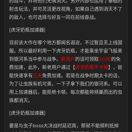
的战斗，并将他们无情消灭。另外内部也运用了基础的
射击玩法，并可灵活更改视角，如果自己遇到消灭不了
的敌人，也可选择与好友一同在前线奋战。
[虎牙奶瓶加速器]
目前该大作在哪个地方都闻名遐迩，不过暂且无上线国
服。所以最好利用一下虎牙奶瓶，才能乘坐宇宙飞船来
到银河系当中参与战争。
新用户
的话可领取
3
小时
的免
费加速，此外，新老用户通过【
虎牙奶瓶不卡顿
】，就
能快速享有
三天
免费加速。若是在战争时期太卡的话，
为了让虫族有机可乘，一下子拿下我们的银河系。可以
用上加速器后，能拒绝卡顿，每次都能将倾巢而出的虫
族都消灭。
[虎牙奶瓶加速器]
要是与虫子boss大决战时延迟高，那就不能顺利抵掉