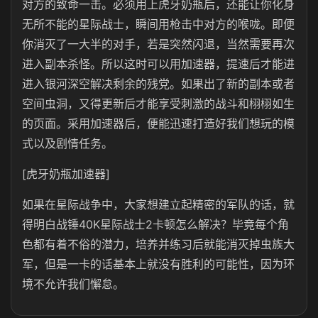
对方的致命一击。必须用上虎牙奶瓶后，还能让你化身
无所不能的星际战士，瞬间用枪击中对方的喉咙。即便
你消灭了一大半的对手，若是突然闪退，当然需要再次
进入副本杀怪。所以这时可以用加速器，提速后才能进
进入银河深空解决剩余的残党。如果出了新的副本或者
空间虫洞，又得更新后才能享受刺激的战斗和栩栩如生
的页面。采用加速器后，便能迅速打造好我们想玩的模
式以及剧情任务。
[虎牙奶瓶加速器]
如果在星际战争中，大家想建立起精密的军队的话，就
得明白战锤40K星际战士2卡顿怎么解决？毕竟每个角
色都有着不俗的潜力，培养并练习后就能消灭掉虫族大
军，但是一卡的话基本上就没有胜利的可能性，因为环
境不允许我们懈怠。