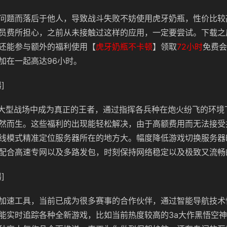
问题而落后于他人，导致战斗失败不妨使用虎牙奶瓶，性价比较
员费所担心，之前从未接触过这样的应用，一定要尝试。下载之
还能参与额外的福利使用【
虎牙奶瓶不卡顿
】领取
72小时
免费会
加在一起高达96小时。
]
助你在大型战场中成为真正的王者，通过指挥各兵种在炮火纷飞的环
然而生。这些福利的出现能轻松解决，由于高额费用而无法接受
线模式精准定位服务器所在的地方大。幅度降低游戏切换服务器
配合高速专网以及多路发包，时刻保持网络稳定以及极致又流畅
]
加速工具，当前已成为很多赛事的合作伙伴，通过智能导航技术
能实时追踪各种全新游戏，比如当前热度较高的3a大作黑悟空