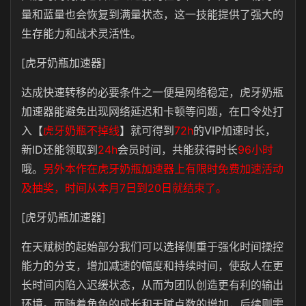
量和蓝量也会恢复到满量状态，这一技能提供了强大的
生存能力和战术灵活性。
[虎牙奶瓶加速器]
达成快速转移的必要条件之一便是网络稳定，虎牙奶瓶
加速器能避免出现网络延迟和卡顿等问题，在口令处打
入【
虎牙奶瓶不掉线
】就可得到
72h
的VIP加速时长，
新ID还能领取到
24h
会员时间，共能获得时长
96小时
哦。
另外本作在虎牙奶瓶加速器上有限时免费加速活动
及抽奖，时间从本月7日到20日就结束了。
[虎牙奶瓶加速器]
在天赋树的起始部分我们可以选择侧重于强化时间操控
能力的分支，增加减速的幅度和持续时间，使敌人在更
长时间内陷入迟缓状态，从而为团队创造更有利的输出
环境。而随着角色的成长和天赋点数的增加，后续则需