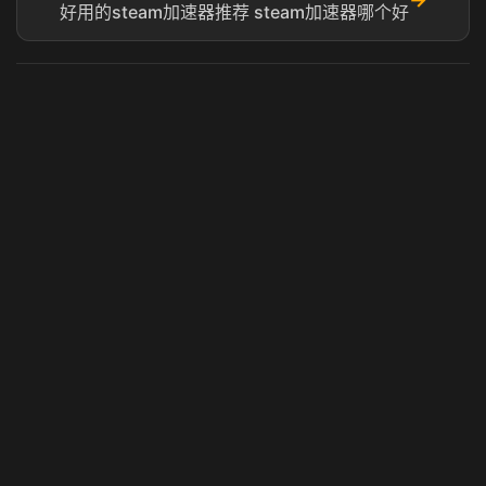
好用的steam加速器推荐 steam加速器哪个好
虎牙奶瓶加速器
玩 Steam 用奶瓶 - 关键时刻奶你一口
© 2025 虎牙奶瓶加速器|广州虎牙信息科技有限公司. 保留