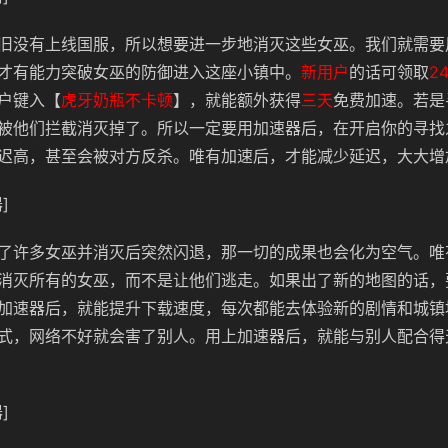
旧没有上线国服，所以想要进一步地消灭这些女巫。我们就需要
才有能力突破女巫的防御进入这座小镇中。
新用户
的话可领取
2
户键入【
虎牙奶瓶不卡顿
】，就能额外获得
三天
免费加速。若是
被他们拦截消灭掉了。所以一定要用加速器后，在开启你的寻找
迟高，甚至会被对方反杀。唯有加速后，才能减少延迟，大大增
]
了许多女巫并消灭后突然闪退，那一切的成果也会化为空气。唯
消灭所有的女巫，而不是让他们逃走。如果出了新的地图的话，
加速器后，就能提升下载速度，每次都能去体验新的剧情和城镇
式，网络不好就会害了别人。用上加速器后，就能与别人配合得
]