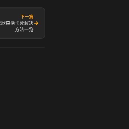
下一篇
→
欢欣森活卡死解决
方法一览