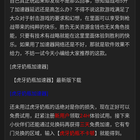
自己真正玩起来却发现不是那么回事，想知道战地5开
了加速器延迟还是高怎么办？不得不说这款游戏满足了
大众对于射击游戏的要求和幻想，在里面可以享受到枪
战带来的纯粹的快乐，胜负无关资源金钱也无关角色技
能，只要有技术有战略就能在这里里面体验到胜利的快
乐。如果用了加速器网络还是不好，那就是软件效果不
给力，不妨一试今天小编给大家推荐的这款。
[虎牙奶瓶加速器]
【虎牙奶瓶加速器】最新版下载
[虎牙奶瓶加速器]
还未用过虎牙奶瓶的话绝对是你的损失，现在正好可以
免费试用，赶紧
注册
新用户
领取
24H
体验试用
。接下来
小伙伴们还能通过兑换码再获得
三天
免费加速，它有专
门兑换的区域，输入
【
虎牙奶瓶不卡顿
】
就能得到。