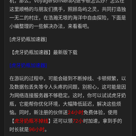
机，那么，VoyagersofNera闪退卡顿怎么办？怎么在
这里顺畅的与朋友们携手，照顾岛屿之灵，共同打造独
一无二的村庄，在浩瀚无垠的海洋中自由探险，下面是
小编整理的一些解决办法，来看看吧。
[虎牙奶瓶加速器]
【虎牙奶瓶加速器】最新版下载
[虎牙奶瓶加速器]
在游玩的过程中，可能会碰到不断掉线、卡顿频繁，以
及数据包丢失等令人头疼的问题
，别担心，这可能是因
为网络连接服务器不够稳定。这时，你可以试试虎牙奶
瓶，它能帮你优化环境，大幅降低延迟，解决这些烦
恼。同时，新注册的伙伴送
24小时
免费体验，使用
【
虎牙奶瓶不掉线
】还可以领
72小
时
加速，拿到手的
时长就是
96小时
。