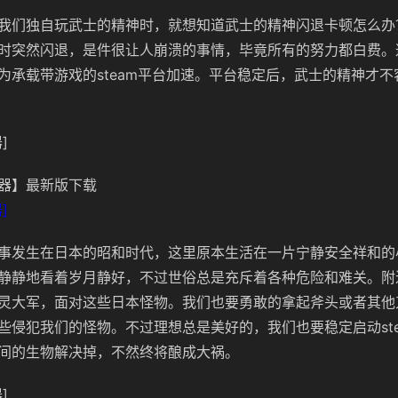
我们独自玩武士的精神时，就想知道武士的精神闪退卡顿怎么办
时突然闪退，是件很让人崩溃的事情，毕竟所有的努力都白费。
为承载带游戏的steam平台加速。平台稳定后，武士的精神才
]
器】最新版下载
]
事发生在日本的昭和时代，这里原本生活在一片宁静安全祥和的
静静地看着岁月静好，不过世俗总是充斥着各种危险和难关。附
灵大军，面对这些日本怪物。我们也要勇敢的拿起斧头或者其他
些侵犯我们的怪物。不过理想总是美好的，我们也要稳定启动st
间的生物解决掉，不然终将酿成大祸。
]