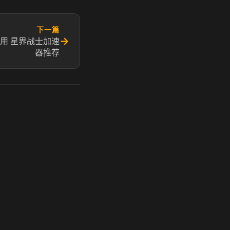
下一篇
→
用 星界战士加速
器推荐