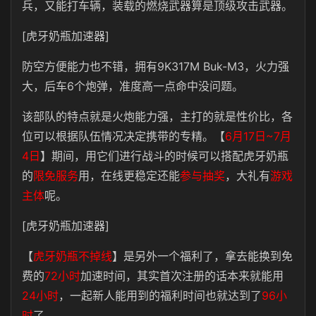
兵，又能打车辆，装载的燃烧武器算是顶级攻击武器。
[虎牙奶瓶加速器]
防空方便能力也不错，拥有9K317M Buk-M3，火力强
大，后车6个炮弹，准度高一点命中没问题。
该部队的特点就是火炮能力强，主打的就是性价比，各
位可以根据队伍情况决定携带的专精。【
6月17日~7月
4日
】期间，用它们进行战斗的时候可以搭配虎牙奶瓶
的
限免服务
用，在线更稳定还能
参与抽奖
，大礼有
游戏
主体
呢。
[虎牙奶瓶加速器]
【
虎牙奶瓶不掉线
】是另外一个福利了，拿去能换到免
费的
72小时
加速时间，其实首次注册的话本来就能用
24小时
，一起新人能用到的福利时间也就达到了
96小
时
了。