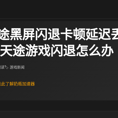
途黑屏闪退卡顿延迟
隐天途游戏闪退怎么办
 阅读
🏷 游戏新闻
 点此了解奶瓶加速器