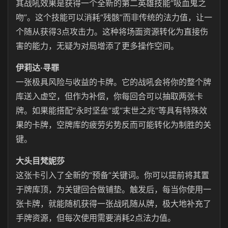
其战吼效果是获得一个全新的第二英雄技能“吸血鬼之
吻”。这个技能可以消耗“残骸”而非传统的法力值，让一
个随从获得3点攻击力。这种将场面资源转化为直接伤
害的能力，无疑为对局增添了更多操作空间。
伊莉达·寻罪
一张极具风险与收益的卡牌。它的战吼会将你的整个牌
库送入虚空，但作为补偿，你每回合可以抽取两张卡
牌。如果能搭配“永时坚垒”或“末世之兆”等具有特殊效
果的卡牌，空牌库的疲劳劣势反而可能转化为制胜的关
键。
大头目梵妮莎
这张卡引入了全新的“预备”关键词。你可以提前将其置
于牌库顶，为关键回合做铺垫。触发后，每当你使用一
张卡牌，就能随机获得一张战吼随从牌，极大地补充了
手牌资源，但每次使用需要消耗2点法力值。