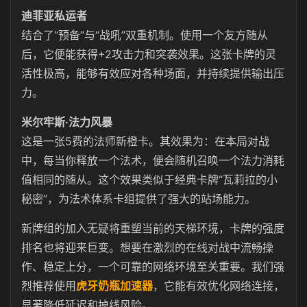
迪菲亚私运者
结合了“预备”与“战吼”双重机制。使用一个友方随从
后，它便能获得+2攻击力和突袭效果。这张卡牌的灵
活性极高，能够有效应对各种场面，并持续提供输出压
力。
米尔牢斯·法力风暴
这是一张5费的法师新橙卡。其效果为：在本局对战
中，每当你释放一个法术，便会随机召唤一个法力消耗
值相同的随从。这个效果类似于经典卡牌“瓦莉拉的小
秘密”，为法术体系卡组提供了强大的站场能力。
新牌组的加入无疑将重塑当前的天梯环境，卡牌的强度
排名也将迎来巨变。想要在激烈的在线对战中流畅操
作、稳定上分，一个可靠的网络环境至关重要。我们强
烈推荐使用
虎牙奶瓶加速器
，它能有效优化网络连接，
显著降低延迟和掉线风险。