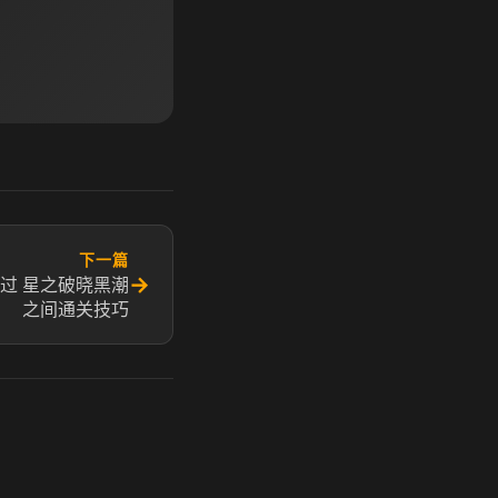
下一篇
→
过 星之破晓黑潮
之间通关技巧