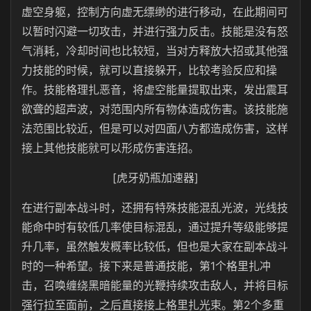
虚空身躯，控制方向虚无缥缈的进行移动，在此期间可
以暂时闪避一切攻击，并进行强力反击。技能是没有怒
气消耗，冷却时间也比较短，当对方释放大招或其他强
力技能的时候，就可以直接躲开，比较考验反应和操
作。技能格理扎恶音，将虚空能量提取出来，发出震耳
欲聋的超声波，对范围内所有物体造成伤害。该技能施
法范围比较近，但是可以对四面八方都造成伤害，这样
接上其他技能就可以形成伤害连招。
[虎牙奶瓶加速器]
在进行副本战斗时，还拥有特殊技能混乱光波，光线技
能命中时有较低几率使目标混乱，通过提升等级能够提
升几率，虽然触发概率比较低，但也是大家在副本战斗
时的一种希望。接下来是普通技能，第1个格里扎冲
击，召唤缠绕黑暗能量的光鞭持续攻击敌人，并将目标
强行拉至面前，之后直接接上格里扎光束。第2个多重