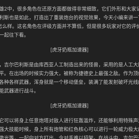
雄2中，很多角色在还原方面都做得非常细致，它们外形和大家
利斯也是如此，打造出了重装炮台的视觉效果，今天小编来讲一
怎么样。这名角色在评级方面并不算低，但是很多玩家对它的评
一起往下看。
[虎牙奶瓶加速器]
，吉尔巴利斯是由库西亚人工制造出来的怪兽，采用的是人工大
平。在出场的时候实力强大，被称为捷德史上最强之敌。作为顶
各种各样武器，浑身就是一个移动堡垒，装满了能发射破坏光线
能武器进行战斗。
[虎牙奶瓶加速器]
它可以将身上任意炮塔对敌人进行狂轰滥炸，还能够利用特殊声
强大技能时候，身上所有炮管和红色核心可以进行一轮威力极大
激光等，一起向对方打出，令对手难以招架。在战斗中，吉尔巴