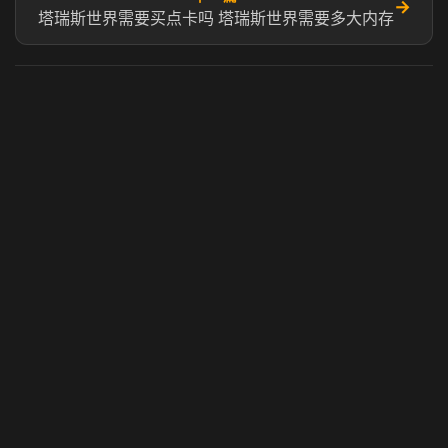
→
塔瑞斯世界需要买点卡吗 塔瑞斯世界需要多大内存
虎牙奶瓶加速器
玩 Steam 用奶瓶 - 关键时刻奶你一口
© 2025 虎牙奶瓶加速器|广州虎牙信息科技有限公司. 保留