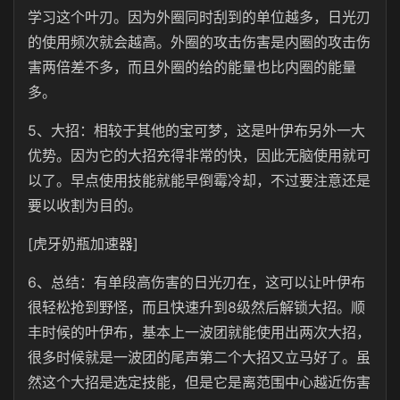
学习这个叶刃。因为外圈同时刮到的单位越多，日光刃
的使用频次就会越高。外圈的攻击伤害是内圈的攻击伤
害两倍差不多，而且外圈的给的能量也比内圈的能量
多。
5、大招：相较于其他的宝可梦，这是叶伊布另外一大
优势。因为它的大招充得非常的快，因此无脑使用就可
以了。早点使用技能就能早倒霉冷却，不过要注意还是
要以收割为目的。
[虎牙奶瓶加速器]
6、总结：有单段高伤害的日光刃在，这可以让叶伊布
很轻松抢到野怪，而且快速升到8级然后解锁大招。顺
丰时候的叶伊布，基本上一波团就能使用出两次大招，
很多时候就是一波团的尾声第二个大招又立马好了。虽
然这个大招是选定技能，但是它是离范围中心越近伤害