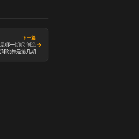
下一篇
→
是哪一期呢 创造
星球跳舞是第几期