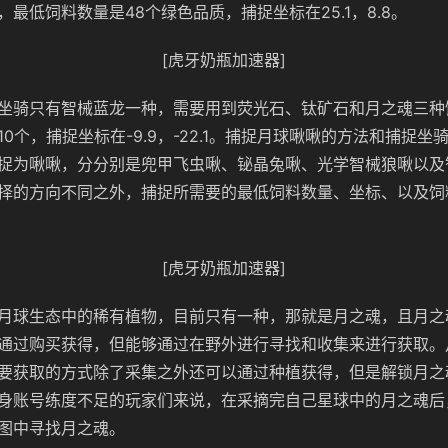
最低饲料数量是48个绿色品质，捕捉坐标在25.1，8.8。
[虎牙奶瓶加速器]
坐骑只有智械蓝龙一种，需要用到荧光石、钛矿石和月之魂三种
0个，捕捉坐标在-9.9，-22.1。捕捉月球啾啾的方法和捕捉
捉为啾啾，分分别是兜甲飞虫啾、铋晶兔啾、光学智械狼啾以及
择的方向不同之外，捕捉所需要的最低饲料数量、坐标、以及饲
[虎牙奶瓶加速器]
月球生态中的稀有植物，目前只有一种，那就是月之魂，且月之
通过购买获得，但能够通过在野外进行寻找和收集来进行获取。
要获取的方式除了采集之外还可以通过种植获得，但是解锁月之
身账号练度不足的玩家们来说，在采摘完自己星球中的月之魂后
图中寻找月之魂。