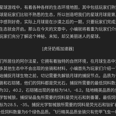
星球游戏中，有着各种各样的生态环境地图，其中包括玩家们熟
球是玩家们比较不熟悉的生态，所以创造吧我们的星球月球是第
中感到好奇，实际上月球是在沙漠之后的一期，只要玩家们完成
生态就会开启。那么在今天的文章中，小编就将着重为玩家们介
玩家们充分了解这个神秘、未知，却又美丽迷人的星球。
[虎牙奶瓶加速器]
们所居住的阿尔法星，它拥有着独特的自然环境，在月球生态中
多其他生态中不会出现的坐骑和材料，小编首先为玩家们介绍一
始捕捉月球生物之前，切记需要先解锁月球的捕捉节点。品质为
兽和石铠猪，他们的饲料都是荧光石，捕捉所需要的最低饲料数
32，40.2，石铠猪出现的坐标为14.1，-6.2。陆地精英品质
学智械狼，捕捉铋晶兔所需要的饲料是荧光石和刺番薯，最低饲
标为28.5，-35。捕捉光学智械狼所需要的饲料是荧光石和钛矿
.9，最低饲料数量为6个绿色品质。飞行精英品质坐骑只有兜甲飞虫