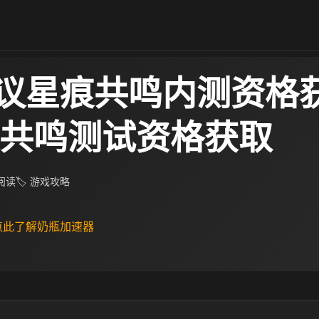
议星痕共鸣内测资格
痕共鸣测试资格获取
 阅读
🏷 游戏攻略
 点此了解奶瓶加速器