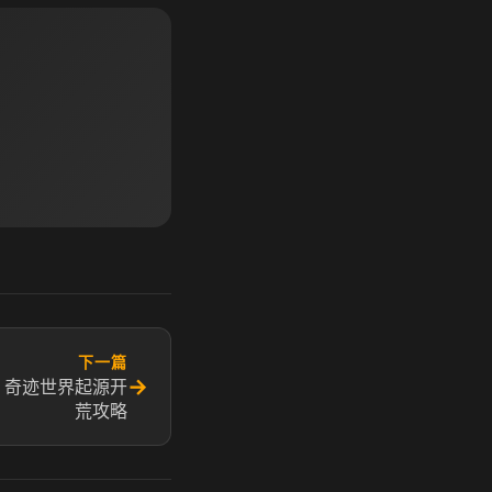
下一篇
→
 奇迹世界起源开
荒攻略