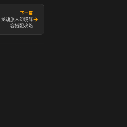
下一篇
→
 龙魂旅人幻境阵
容搭配​攻略
玩 Steam 用奶瓶 - 关键时刻奶你一口