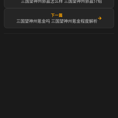
三国望神州郭嘉怎么样 三国望神州郭嘉介绍
下一篇
→
三国望神州氪金吗 三国望神州氪金程度解析
虎牙奶瓶加速器