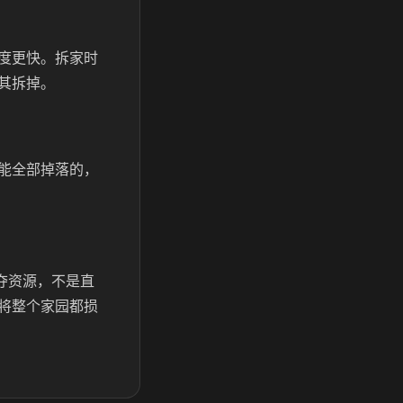
度更快。拆家时
其拆掉。
能全部掉落的，
夺资源，不是直
将整个家园都损