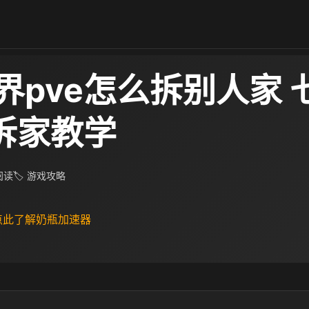
界pve怎么拆别人家 
e拆家教学
 阅读
🏷 游戏攻略
 点此了解奶瓶加速器