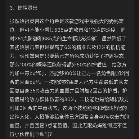
3、始祖灵兽
虽然始祖灵兽这个角色是这款游戏中最强大的奶妈定
位，但可不能小看其535点的攻击和113点的速度，同
时281点防御和685点的生命都比较均衡，虽然降低了
其初始暴击率但是提高了6%的精准以及12%的抵抗能
力，魂印效果是只要给己方角色成功获得了护盾状态，
那么100%的概率还能获得额外50%的护盾值，给敌方
附加中毒buff时，还能够100%让己方一名角色附加2回
合的回血buff。一技能的效果是为己方生命最低的队友
回复自身35%攻击力的血量并且附加2回合的护盾，护
盾值是给敌方群体伤害的30%，二技能也是给随机敌方
附加3回合的中毒状态，这两个技能能够和魂印搭配的
出神入化，大招能够给全体己方回复自身40%攻击力的
血量，并且回复3点能量值。因此无限奶妈难倒还不值
得小伙伴们心动吗？