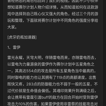
曾经熟悉的角色也回到了我们的视线，因此不少小伙伴
想知道赛尔计划人物介绍详情，从而知道如何在这款游
戏中选择到自己既心仪又强大的角色，经过三个月的游
玩和整理，下面就将赛尔计划中不同角色的强度分享给
大家。
[虎牙奶瓶加速器]
1、雷伊
雷光永耀，天穹大明，伴随雷电而来，亦随雷电而去，
以雷电为力量源泉的雷伊作为赛尔计划中五星角色之
一，其高达554点的攻击是所有五星角色当中最高的，
同时御电的能力也让其拥有了119点的高额速度，出售
既快又疼，283点的防御能力也不弱于一般的五星，不
过代价就是生命值会偏低。其魂印效果升到满级之后，
会让携带有雷霆引渡buff的敌方在回合开始时受到雷伊
攻击力10%的伤害，如果雷伊使用非雷祭的技能攻击对