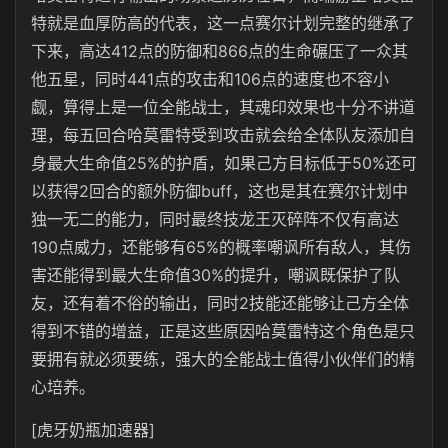
特就是血厚防高的代表，这一点赛尔计划完整的继承了
下来，高达412点的防御和866点的生命碾压了一众其
他五星，同时441点的攻击和106点的速度也不容小
觑，算得上是一位全能战士，其魂印效果也十分不讲道
理，每五回合哈莫雷特受到攻击就会给全体队友添加自
身最大生命值25%的护盾，如果己方目标低于50%还可
以获得2回合的额外防御buff，这也是其在赛尔计划中
独一无二的能力，同时最终技龙王灭碎阵不仅有高达
190点威力，还能够有65%的概率嘲讽所有敌人，其伤
害还能得到最大生命值30%的提升，嘲讽既保护了队
友，还有着不俗的输出，同时2技能还能够让己方全体
得到不错的增益，正是这些原因哈莫雷特这个角色是只
要拥有就必须要练，强大的全能战士值得小伙伴们的精
心培养。
[虎牙奶瓶加速器]