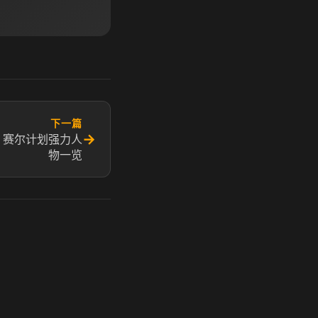
下一篇
→
 赛尔计划强力人
物一览