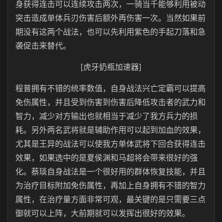
身获得连击可以连续攻击两次，一骑当千能够利用被动
突击造成单体兵刃伤害后额外再伤害一次。当然如果前
期没有这两个战法，也可以先利用紫色的手起刀落和急
袭促击来替代。
[虎牙奶瓶加速器]
程普拥有不错的统率数值，自身战法兴亡定霸可以提高
免伤属性，并且受到伤害到伤害后降低攻击者的武力和
智力，减少对方输出也就相当于减少了我方兵力的损
耗。另外两名武将就是辅助作用可以起到加血的效果，
尤其是王异的战法可以使我方单体武将下回合获得连击
效果，如果选中的是夏侯渊和马超将会带来很好的强
化。蔡琰自身战法是一个很好用的群体恢复技能，并且
为治疗目标附加免伤属性，再加上自身拥有不错的智力
属性，在治疗量方面非常可观，最关键的是只需要三点
御就可以上阵，大前期就可以发挥出很好的效果。