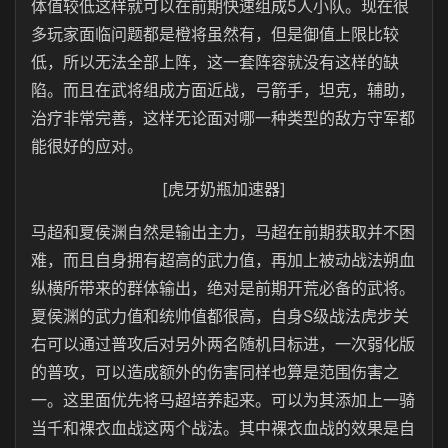
体值较低这样就可以在前期快速组成5人小队。现在很
多玩家面临问题都是橙将虽然有，但是御值上限比较
低，所以无法全部上阵，这一套阵容就没有这样的缺
陷。而且在武将组成方面近战，弓箭手，坦克，辅助，
治疗非常完善，这样无论面对哪一种类型的敌方守军都
能很好的应对。
[虎牙奶瓶加速器]
马超和夏侯渊自然是输出主力，马超在前期获取并不困
难，而且自身拥有超高的武力值，再加上被动战法朔血
纵横所带来的群体输出，绝对是前期开荒必备的武将。
夏侯渊的武力值和统帅值都很高，自身S级战法虎步关
右可以通过普攻后对另外两名随机目标进，一次弱化版
的普攻，可以造成额外的伤害同样也算是范围伤害之
一。这里面优先将马超培养起来。可以为其添加上一骑
当千和裸衣血战这两个战法。其中裸衣血战的效果是自