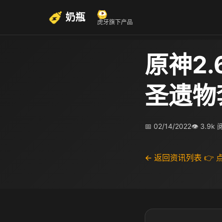
奶瓶
虎牙旗下产品
原神2.
圣遗物
📅 02/14/2022
👁 3.9k
← 返回资讯列表
👉