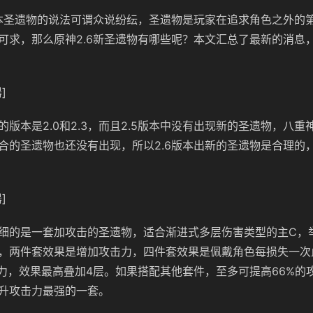
版本圣遗物的说法可谓众说纷纭，圣遗物是玩家在追求角色之外的
可求，那么原神2.6新圣遗物有哪些呢？本文汇总了最新的消息
]
的版本是2.0和2.3，而且2.5版本中没有出现新的圣遗物，八重
合的圣遗物也还没有出现，所以2.6版本出新的圣遗物是合理的
]
细的是一套加攻击的圣遗物，适合渐进式多层伤害类型的主C，
，两件套效果是增加攻击力，四
件套效果是佩戴角色每损失一次
击力，效果最高叠加4层。如果搭配其他套件，至多可
提高
66%的
升攻击力最强的一套
。