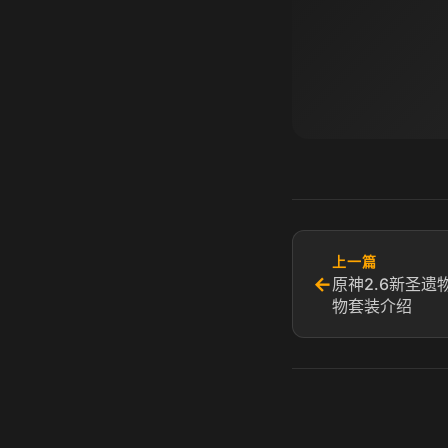
上一篇
←
原神2.6新圣遗
物套装介绍